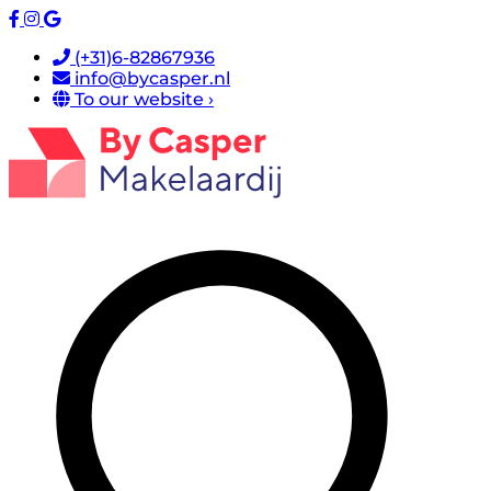
(+31)6-82867936
info@bycasper.nl
To our website ›