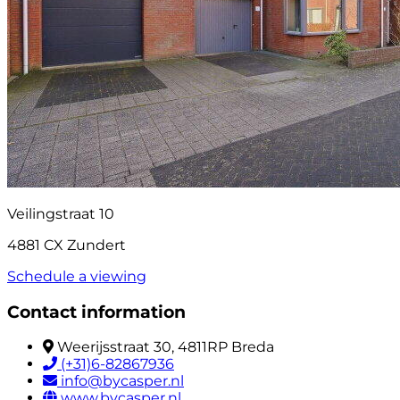
Veilingstraat 10
4881 CX Zundert
Schedule a viewing
Contact information
Weerijsstraat 30, 4811RP Breda
(+31)6-82867936
info@bycasper.nl
www.bycasper.nl