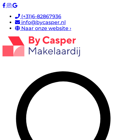
(+31)6-82867936
info@bycasper.nl
Naar onze website ›