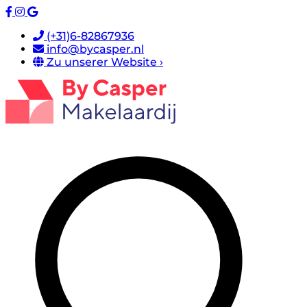
(+31)6-82867936
info@bycasper.nl
Zu unserer Website ›