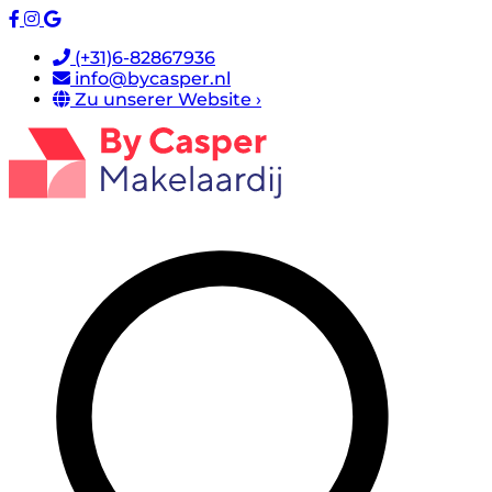
(+31)6-82867936
info@bycasper.nl
Zu unserer Website ›