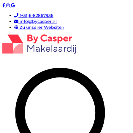
(+31)6-82867936
info@bycasper.nl
Zu unserer Website ›