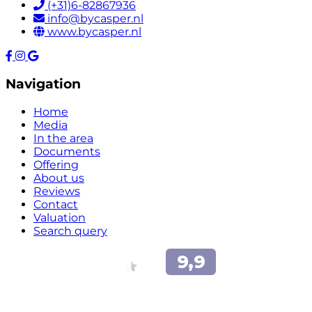
(+31)6-82867936
info@bycasper.nl
www.bycasper.nl
Navigation
Home
Media
In the area
Documents
Offering
About us
Reviews
Contact
Valuation
Search query