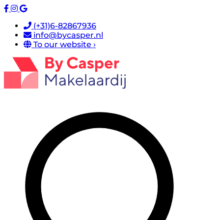
(+31)6-82867936
info@bycasper.nl
To our website ›